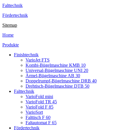
Falttechnik
Fördertechnik
Sitemap
Home
Produkte
Finishtechnik
VarioJet FTS
Kombi-Bügelmaschine KMB 10
Universal-Bügelmaschine UNI 20
Ärmel-Bügelmaschine AB 30
Doppelrumpf-Bügelmaschine DRB 40
Drehtisch-Bügelmaschine DTB 50
Falttechnik
VarioFold mini
VarioFold TR 45
VarioFold F 85
VarioSort
Falttisch F 60
Faltautomat F 65
Fördertechnik