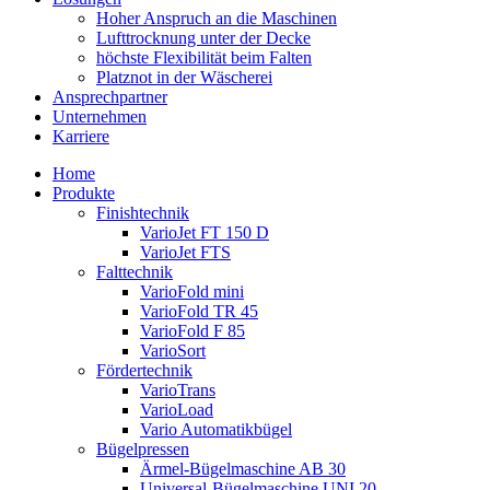
Hoher Anspruch an die Maschinen
Lufttrocknung unter der Decke
höchste Flexibilität beim Falten
Platznot in der Wäscherei
Ansprechpartner
Unternehmen
Karriere
Home
Produkte
Finishtechnik
VarioJet FT 150 D
VarioJet FTS
Falttechnik
VarioFold mini
VarioFold TR 45
VarioFold F 85
VarioSort
Fördertechnik
VarioTrans
VarioLoad
Vario Automatikbügel
Bügelpressen
Ärmel-Bügelmaschine AB 30
Universal-Bügelmaschine UNI 20