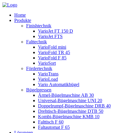
Zum
Inhalt
Home
wechseln
Produkte
Finishtechnik
VarioJet FT 150 D
VarioJet FTS
Falttechnik
VarioFold mini
VarioFold TR 45
VarioFold F 85
VarioSort
Fördertechnik
VarioTrans
VarioLoad
Vario Automatikbügel
Bügelpressen
Ärmel-Bügelmaschine AB 30
Universal-Bügelmaschine UNI 20
Doppelrumpf-Bügelmaschine DRB 40
Drehtisch-Bügelmaschine DTB 50
Kombi-Bügelmaschine KMB 10
Falttisch F 60
Faltautomat F 65
Lösungen