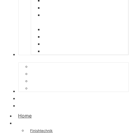
Ärmel-Bügelmaschine AB 30
Universal-Bügelmaschine UNI 20
Doppelrumpf-Bügelmaschine DRB
40
Drehtisch-Bügelmaschine DTB 50
Kombi-Bügelmaschine KMB 10
Falttisch F 60
Faltautomat F 65
Lösungen
Hoher Anspruch an die Maschinen
Lufttrocknung unter der Decke
höchste Flexibilität beim Falten
Platznot in der Wäscherei
Ansprechpartner
Unternehmen
Karriere
Home
Produkte
Finishtechnik