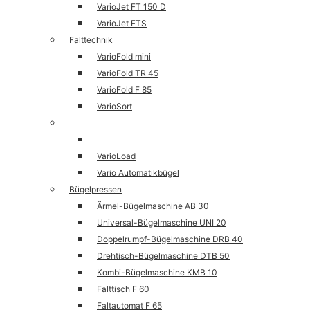
VarioJet FT 150 D
VarioJet FTS
Falttechnik
VarioFold mini
VarioFold TR 45
VarioFold F 85
VarioSort
Fördertechnik
VarioTrans
VarioLoad
Vario Automatikbügel
Bügelpressen
Ärmel-Bügelmaschine AB 30
Universal-Bügelmaschine UNI 20
Doppelrumpf-Bügelmaschine DRB 40
Drehtisch-Bügelmaschine DTB 50
Kombi-Bügelmaschine KMB 10
Falttisch F 60
Faltautomat F 65