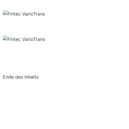
Fintec VarioTrans
Fintec VarioTrans
Fintec VarioTrans
mehr anzeigen
Ende des Inhalts