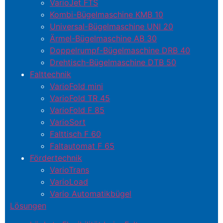
VarioJet FTS
Kombi-Bügelmaschine KMB 10
Universal-Bügelmaschine UNI 20
Ärmel-Bügelmaschine AB 30
Doppelrumpf-Bügelmaschine DRB 40
Drehtisch-Bügelmaschine DTB 50
Falttechnik
VarioFold mini
VarioFold TR 45
VarioFold F 85
VarioSort
Falttisch F 60
Faltautomat F 65
Fördertechnik
VarioTrans
VarioLoad
Vario Automatikbügel
Lösungen